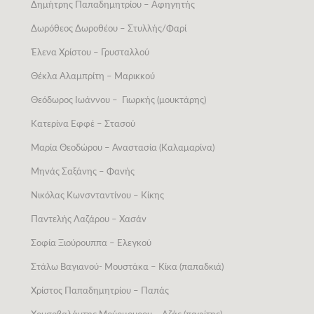
Δημήτρης Παπαδημητρίου – Αφηγητής
Δωρόθεος Δωροθέου – Στυλλής/Φαρί
Έλενα Χρίστου – Γρυσταλλού
Θέκλα Αλαμπρίτη – Μαρικκού
Θεόδωρος Ιωάννου – Γιωρκής (μουκτάρης)
Κατερίνα Εφφέ – Στασού
Μαρία Θεοδώρου – Αναστασία (Καλαμαρίνα)
Μηνάς Σαξάνης – Φανής
Νικόλας Κωνσνταντίνου – Κίκης
Παντελής Λαζάρου – Χασάν
Σοφία Ξιούρουππα – Ελεγκού
Στάλω Βαγιανού- Μουστάκα – Κίκα (παπαδκιά)
Χρίστος Παπαδημητρίου – Παπάς