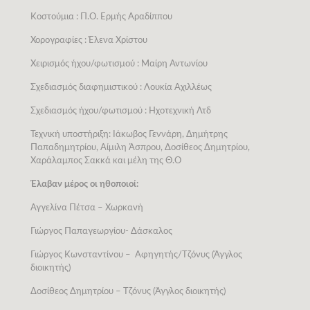
Κοστούμια : Π.Ο. Ερμής Αραδίππου
Χορογραφίες : Έλενα Χρίστου
Χειρισμός ήχου/φωτισμού : Μαίρη Αντωνίου
Σχεδιασμός διαφημιστικού : Λουκία Αχιλλέως
Σχεδιασμός ήχου/φωτισμού : Ηχοτεχνική Λτδ
Τεχνική υποστήριξη: Ιάκωβος Γεννάρη, Δημήτρης
Παπαδημητρίου, Αίμιλη Άσπρου, Δοσίθεος Δημητρίου,
Χαράλαμπος Σακκά και μέλη της Θ.Ο
Έλαβαν μέρος οι ηθοποιοί:
Αγγελίνα Πέτσα – Χωρκανή
Γιώργος Παπαγεωργίου- Δάσκαλος
Γιώργος Κωνσταντίνου – Αφηγητής/Τζόνυς (Άγγλος
διοικητής)
Δοσίθεος Δημητρίου – Τζόνυς (Άγγλος διοικητής)