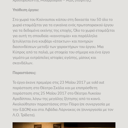
Χρυσοβαλάντης Μούρμουρου – Αζάς (παφίτης).
Υπόθεση έργου:
Στο χωριό του Κούνουπου κάπου στη δεκαετία του 50 όλο το
χωριό ετοιμάζεται για τα εγκαίνια ενός πρωτοποριακού έργου
για τα δεδομένα εκείνης της εποχής. Όλο το χωριό ετοιμάζεται
για αυτή τη σπουδαία «καινοτομία» και παράλληλα
ξετυλίγεται ένα κουβάρι «άτακτων» και πονηρών
διασυνδέσεων μεταξύ των χαρακτήρων του έργου. Μια
Κύπρος από τα παλιά, με στοιχεία του σήμερα και ένα έργο
γεμάτο με ευτράπελες ιστορίες αγάπης, μίσους και
σκανδάλων.
Παραστάσεις:
Το έργο έκανε πρεμιέρα στις 23 Μαΐου 2017 με sold out
παράσταση στο Θέατρο Σκάλα και με επιπρόσθετη
παράσταση στις 25 Μαΐου 2017 στο Θέατρο Λυκείου
Αραδίππου, λόγω της μεγάλης ζήτησης από το κοινό.
Ακολούθησαν παραστάσεις στην Πάφο (σε συνεργασία με
την ΕΔΟΝ) και στα Λιβάδια Λάρνακας σε (συνεργασία με τον
Λ.Ο. Τρίδατα).